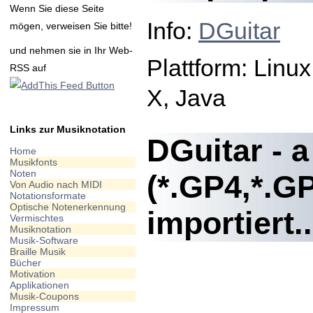
Wenn Sie diese Seite
Info:
DGuitar
mögen, verweisen Sie bitte!
und nehmen sie in Ihr Web-
Plattform: Linu
RSS auf
X, Java
Links zur Musiknotation
DGuitar - a
Home
Musikfonts
Noten
(*.GP4,*.G
Von Audio nach MIDI
Notationsformate
Optische Notenerkennung
importiert..
Vermischtes
Musiknotation
Musik-Software
Braille Musik
Bücher
Motivation
Applikationen
Musik-Coupons
Impressum