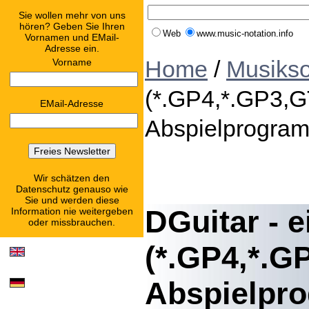
Sie wollen mehr von uns
hören? Geben Sie Ihren
Web
www.music-notation.info
Vornamen und EMail-
Adresse ein.
Home
/
Musikso
Vorname
(*.GP4,*.GP3,G
EMail-Adresse
Abspielprogra
Wir schätzen den
Datenschutz genauso wie
Sie und werden diese
DGuitar - e
Information nie weitergeben
oder missbrauchen.
(*.GP4,*.G
Abspielpr