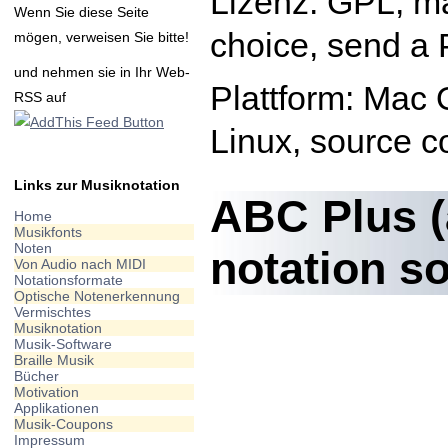
Lizenz: GPL, ma
Wenn Sie diese Seite
choice, send a 
mögen, verweisen Sie bitte!
und nehmen sie in Ihr Web-
Plattform: Mac
RSS auf
Linux, source c
Links zur Musiknotation
ABC Plus (
Home
Musikfonts
Noten
notation so
Von Audio nach MIDI
Notationsformate
Optische Notenerkennung
Vermischtes
Musiknotation
Musik-Software
Braille Musik
Bücher
Motivation
Applikationen
Musik-Coupons
Impressum