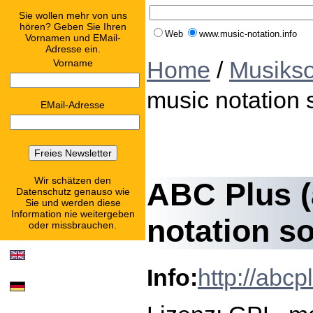
Sie wollen mehr von uns
hören? Geben Sie Ihren
Web
www.music-notation.info
Vornamen und EMail-
Adresse ein.
Home
/
Musikso
Vorname
music notation 
EMail-Adresse
Wir schätzen den
ABC Plus (
Datenschutz genauso wie
Sie und werden diese
Information nie weitergeben
notation s
oder missbrauchen.
Info:
http://abcp