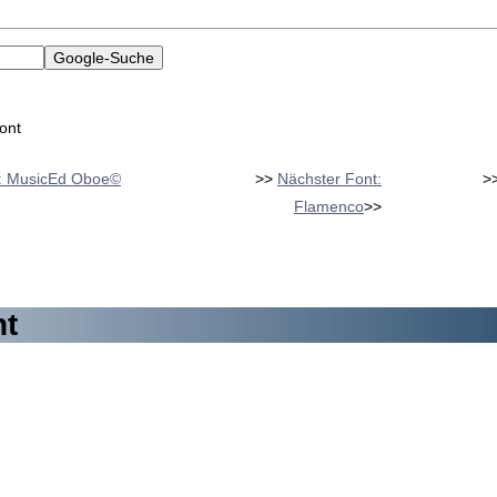
ont
t: MusicEd Oboe©
>>
Nächster Font:
>
Flamenco
>>
nt