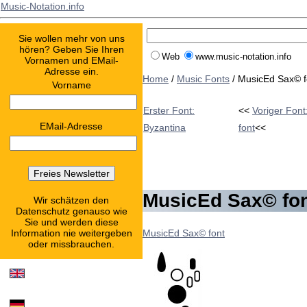
Music-Notation.info
Sie wollen mehr von uns
hören? Geben Sie Ihren
Web
www.music-notation.info
Vornamen und EMail-
Adresse ein.
Home
/
Music Fonts
/ MusicEd Sax© f
Vorname
Erster Font:
<<
Voriger Fon
EMail-Adresse
Byzantina
font
<<
MusicEd Sax© fo
Wir schätzen den
Datenschutz genauso wie
Sie und werden diese
MusicEd Sax© font
Information nie weitergeben
oder missbrauchen.