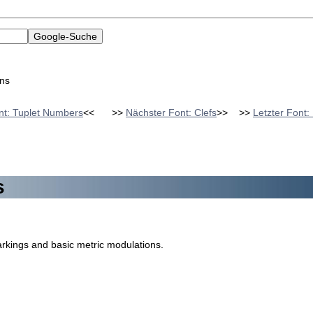
ons
nt: Tuplet Numbers
<<
>>
Nächster Font: Clefs
>>
>>
Letzter Font:
s
arkings and basic metric modulations.