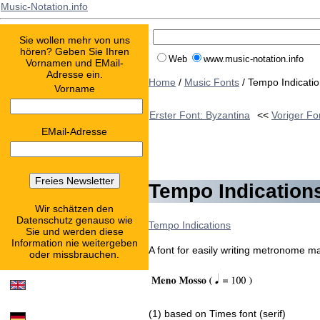
Music-Notation.info
Sie wollen mehr von uns
hören? Geben Sie Ihren
Web
www.music-notation.info
Vornamen und EMail-
Adresse ein.
Home
/
Music Fonts
/ Tempo Indicati
Vorname
Erster Font: Byzantina
<<
Voriger Fo
EMail-Adresse
Tempo Indication
Wir schätzen den
Datenschutz genauso wie
Tempo Indications
Sie und werden diese
Information nie weitergeben
A font for easily writing metronome m
oder missbrauchen.
(1) based on Times font (serif)