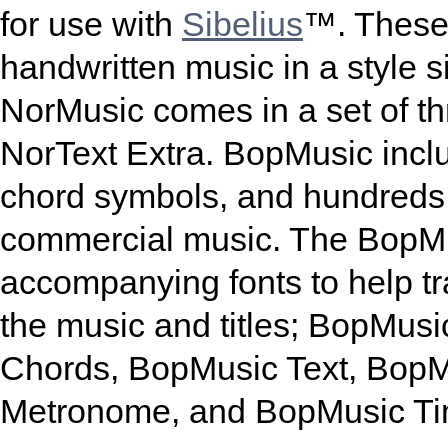
for use with
Sibelius
™. These 
handwritten music in a style si
NorMusic comes in a set of th
NorText Extra. BopMusic includ
chord symbols, and hundreds 
commercial music. The BopMus
accompanying fonts to help tr
the music and titles; BopMus
Chords, BopMusic Text, BopM
Metronome, and BopMusic Ti